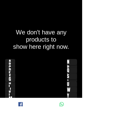
We don’t have any
products to
show here right now.
A
N
B
O
C
P
D
Q
E
R
F
S
G
T
H
U
I
V
J
W
K
X
L
Y
M
Z
N