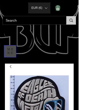
EUR (€)
ME
NU